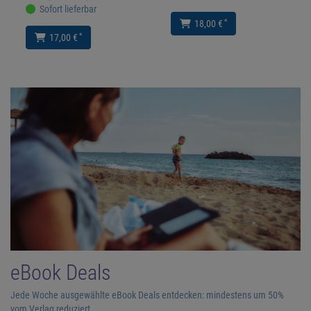
Sofort lieferbar
*
18,00 €
*
17,00 €
eBook Deals
Jede Woche ausgewählte eBook Deals entdecken: mindestens um 50%
vom Verlag reduziert.