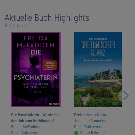
Aktuelle Buch-Highlights
Alle anzeigen
Die Psychiaterin - Wurde ihr
Bretonischer Glanz
der Job zum Verhängnis?
Jean-Luc Bannalec
Freida McFadden
Buch (Softcover)
Buch (Softcover)
Sofort lieferbar